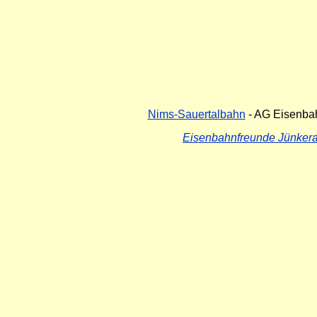
Nims-Sauertalbahn
- AG Eisenba
Eisenbahnfreunde Jünkera